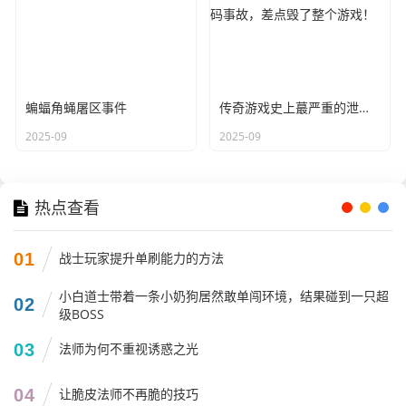
蝙蝠角蝇屠区事件
传奇游戏史上蕞严重的泄露代码事故，差点毁了整个游戏！
2025-09
2025-09
热点查看
01
战士玩家提升单刷能力的方法
小白道士带着一条小奶狗居然敢单闯环境，结果碰到一只超
02
级BOSS
03
法师为何不重视诱惑之光
04
让脆皮法师不再脆的技巧